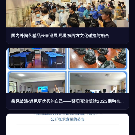
国内外陶艺精品长春巡展 尽显东西方文化碰撞与融合
乘风破浪·遇见更优秀的自己——暨贝壳淄博站2023期融合训 文化经纪人服务