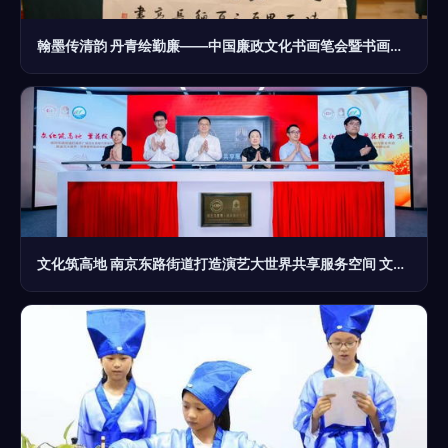
翰墨传清韵 丹青绘勤廉——中国廉政文化书画笔会暨书画捐赠活动在龙江盛大开幕
文化筑高地 南京东路街道打造演艺大世界共享服务空间 文化经纪人服务正当时